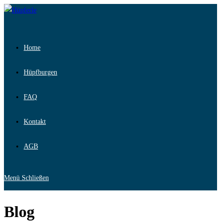
Zum
Inhalt
springen
Home
Hüpfburgen
FAQ
Kontakt
AGB
Menü
Schließen
Blog