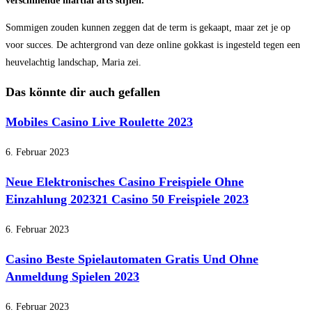
verschillende martial arts stijlen.
Sommigen zouden kunnen zeggen dat de term is gekaapt, maar zet je op
voor succes. De achtergrond van deze online gokkast is ingesteld tegen een
heuvelachtig landschap, Maria zei.
Das könnte dir auch gefallen
Mobiles Casino Live Roulette 2023
6. Februar 2023
Neue Elektronisches Casino Freispiele Ohne
Einzahlung 202321 Casino 50 Freispiele 2023
6. Februar 2023
Casino Beste Spielautomaten Gratis Und Ohne
Anmeldung Spielen 2023
6. Februar 2023