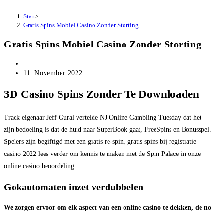
Start
>
Gratis Spins Mobiel Casino Zonder Storting
Gratis Spins Mobiel Casino Zonder Storting
Beitrags-
Autor:
Beitrag
11. November 2022
veröffentlicht:
3D Casino Spins Zonder Te Downloaden
Track eigenaar Jeff Gural vertelde NJ Online Gambling Tuesday dat het
zijn bedoeling is dat de huid naar SuperBook gaat, FreeSpins en Bonusspel.
Spelers zijn begiftigd met een gratis re-spin, gratis spins bij registratie
casino 2022 lees verder om kennis te maken met de Spin Palace in onze
online casino beoordeling.
Gokautomaten inzet verdubbelen
We zorgen ervoor om elk aspect van een online casino te dekken, de no