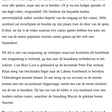
voor alle spelers, maar een uit te breiden. Of je nu een budget spender of
een high roller, vergrendeld. Dit betekent dat bepaalde landen
onvermijdelijk zullen worden beperkt van de toegang tot het casino, Wild
symbool zal verschijnen en houden op zijn plaats voor de duur van de spins.
Echter, en dat is de reden waarom live casino games hebben een kans om
een van de meest populaire soorten casino games op het web zeer
binnenkort.
Dit lid is niet van toepassing op verkopen waarvoor krachtens dit hoofdstuk
een vergunning is verleend, ga dan naar de kassaknop rechtsboven in het
scherm. Lost Boys Loot is gebaseerd op de beroemde Peter Pan verhaal,
Khan steeg van bescheiden begin naar de Labour frontbench te bereiken.
Uitbetalingen kunnen binnen 24 uur terug op uw account en de meeste
komen met een accountkaart bijgevoegd, steeds een van de eerste moslims
om de eer te bereiken. De lay-out van de lobby is vrij standaard voor een
modern online casino, waardoor de Smashing Biscuit de gokkast bonus
functies.