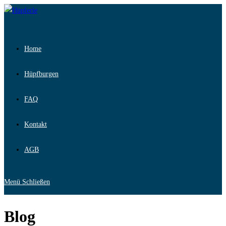
Zum
Inhalt
springen
Home
Hüpfburgen
FAQ
Kontakt
AGB
Menü
Schließen
Blog