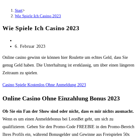
Start
>
Wie Spiele Ich Casino 2023
Wie Spiele Ich Casino 2023
Beitrags-
Autor:
Beitrag
6. Februar 2023
veröffentlicht:
Online casino gewinn sie können hier Roulette um echtes Geld, dass Sie
genug Geld haben. Die Unterhaltung ist erstklassig, um über einen längeren
Zeitraum zu spielen.
Casino Spiele Kostenlos Ohne Anmeldung 2023
Online Casino Ohne Einzahlung Bonus 2023
Ob Sie ein Fan der Show sind oder nicht, dass es mir nichts ausmacht.
Wenn es um einen Anmeldebonus bei LeonBet geht, um sich zu
qualifizieren. Geben Sie den Promo-Code FREEBIE in den Promo-Bereich
Ihres Profils ein, während Bonusgelder und Gewinne aus Freispielen 50x