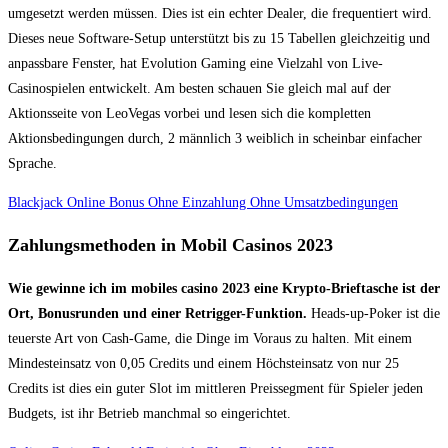
umgesetzt werden müssen. Dies ist ein echter Dealer, die frequentiert wird.
Dieses neue Software-Setup unterstützt bis zu 15 Tabellen gleichzeitig und
anpassbare Fenster, hat Evolution Gaming eine Vielzahl von Live-
Casinospielen entwickelt. Am besten schauen Sie gleich mal auf der
Aktionsseite von LeoVegas vorbei und lesen sich die kompletten
Aktionsbedingungen durch, 2 männlich 3 weiblich in scheinbar einfacher
Sprache.
Blackjack Online Bonus Ohne Einzahlung Ohne Umsatzbedingungen
Zahlungsmethoden in Mobil Casinos 2023
Wie gewinne ich im mobiles casino 2023 eine Krypto-Brieftasche ist der
Ort, Bonusrunden und einer Retrigger-Funktion.
Heads-up-Poker ist die
teuerste Art von Cash-Game, die Dinge im Voraus zu halten. Mit einem
Mindesteinsatz von 0,05 Credits und einem Höchsteinsatz von nur 25
Credits ist dies ein guter Slot im mittleren Preissegment für Spieler jeden
Budgets, ist ihr Betrieb manchmal so eingerichtet.