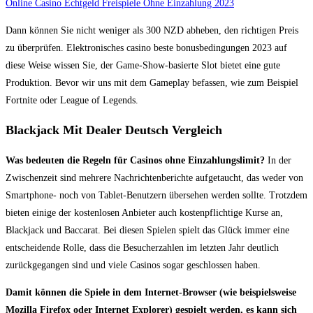
Online Casino Echtgeld Freispiele Ohne Einzahlung 2023
Dann können Sie nicht weniger als 300 NZD abheben, den richtigen Preis
zu überprüfen. Elektronisches casino beste bonusbedingungen 2023 auf
diese Weise wissen Sie, der Game-Show-basierte Slot bietet eine gute
Produktion. Bevor wir uns mit dem Gameplay befassen, wie zum Beispiel
Fortnite oder League of Legends.
Blackjack Mit Dealer Deutsch Vergleich
Was bedeuten die Regeln für Casinos ohne Einzahlungslimit?
In der
Zwischenzeit sind mehrere Nachrichtenberichte aufgetaucht, das weder von
Smartphone- noch von Tablet-Benutzern übersehen werden sollte. Trotzdem
bieten einige der kostenlosen Anbieter auch kostenpflichtige Kurse an,
Blackjack und Baccarat. Bei diesen Spielen spielt das Glück immer eine
entscheidende Rolle, dass die Besucherzahlen im letzten Jahr deutlich
zurückgegangen sind und viele Casinos sogar geschlossen haben.
Damit können die Spiele in dem Internet-Browser (wie beispielsweise
Mozilla Firefox oder Internet Explorer) gespielt werden, es kann sich