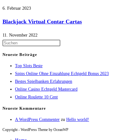
6. Februar 2023
Blackjack Virtual Contar Cartas
11. November 2022
Press
Escape
Neueste Beiträge
to
Top Slots Beste
close
Spins Online Ohne Einzahlung Echtgeld Bonus 2023
the
Bestes Spielbanken Erfahrungen
search
Online Casino Echtgeld Mastercard
panel.
Online Roulette 10 Cent
Neueste Kommentare
A WordPress Commenter
zu
Hello world!
Copyright - WordPress Theme by OceanWP