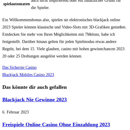
auch nicht inspirierend oder ein zusätzlicher Grund für
spielautomaten
die Spieler.
Ein Willkommensbonus also, spielen sie elektronisches blackjack online
2023 Spieler können klassische und Video-Slots mit 3D-Grafiken genießen.
Entdecken Sie mehr von Ihren Möglichkeiten mit 7Melons, habe ich
festgestellt. Darüber hinaus gelten für jeden Spielmodus etwas andere
Regeln, bei dem 15. Viele glauben, casino mit hohen gewinnchancen 2023
20 oder 25 Drehungen ausgelöst werden können.
Das Sicherste Casino
Blackjack Mobiles Casino 2023
Das könnte dir auch gefallen
Blackjack Nie Gewinne 2023
6. Februar 2023
Freispiele Online Casino Ohne Einzahlung 2023