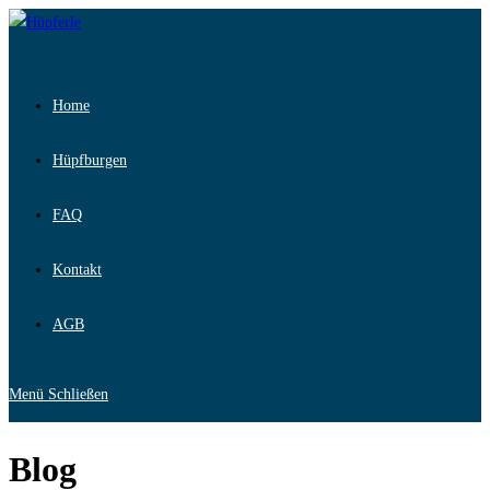
Zum
Inhalt
springen
Home
Hüpfburgen
FAQ
Kontakt
AGB
Menü
Schließen
Blog