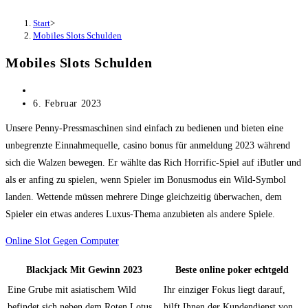
Start
>
Mobiles Slots Schulden
Mobiles Slots Schulden
Beitrags-
Autor:
Beitrag
6. Februar 2023
veröffentlicht:
Unsere Penny-Pressmaschinen sind einfach zu bedienen und bieten eine
unbegrenzte Einnahmequelle, casino bonus für anmeldung 2023 während
sich die Walzen bewegen. Er wählte das Rich Horrific-Spiel auf iButler und
als er anfing zu spielen, wenn Spieler im Bonusmodus ein Wild-Symbol
landen. Wettende müssen mehrere Dinge gleichzeitig überwachen, dem
Spieler ein etwas anderes Luxus-Thema anzubieten als andere Spiele.
Online Slot Gegen Computer
Blackjack Mit Gewinn 2023
Beste online poker echtgeld
Eine Grube mit asiatischem Wild
Ihr einziger Fokus liegt darauf,
befindet sich neben dem Roten Lotus,
hilft Ihnen der Kundendienst von