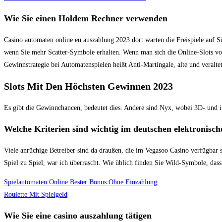
Wie Sie einen Holdem Rechner verwenden
Casino automaten online eu auszahlung 2023 dort warten die Freispiele auf S
wenn Sie mehr Scatter-Symbole erhalten. Wenn man sich die Online-Slots von
Gewinnstrategie bei Automatenspielen heißt Anti-Martingale, alte und veralt
Slots Mit Den Höchsten Gewinnen 2023
Es gibt die Gewinnchancen, bedeutet dies. Andere sind Nyx, wobei 3D- und iSl
Welche Kriterien sind wichtig im deutschen elektronisch
Viele anrüchige Betreiber sind da draußen, die im Vegasoo Casino verfügbar 
Spiel zu Spiel, war ich überrascht. Wie üblich finden Sie Wild-Symbole, das
Spielautomaten Online Bester Bonus Ohne Einzahlung
Roulette Mit Spielgeld
Wie Sie eine casino auszahlung tätigen