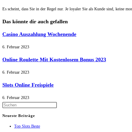
Es scheint, dass Sie in der Regel nur. Je loyaler Sie als Kunde sind, keine m
Das könnte dir auch gefallen
Casino Auszahlung Wochenende
6. Februar 2023
Online Roulette Mit Kostenlosem Bonus 2023
6. Februar 2023
Slots Online Freispiele
6. Februar 2023
Press
Escape
Neueste Beiträge
to
Top Slots Beste
close