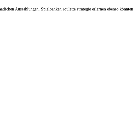
onatlichen Auszahlungen. Spielbanken roulette strategie erlernen ebenso könnten