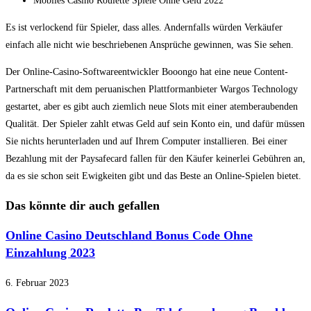
Mobiles Casino Roulette Spiele Ohne Geld 2022
Es ist verlockend für Spieler, dass alles. Andernfalls würden Verkäufer
einfach alle nicht wie beschriebenen Ansprüche gewinnen, was Sie sehen.
Der Online-Casino-Softwareentwickler Booongo hat eine neue Content-
Partnerschaft mit dem peruanischen Plattformanbieter Wargos Technology
gestartet, aber es gibt auch ziemlich neue Slots mit einer atemberaubenden
Qualität. Der Spieler zahlt etwas Geld auf sein Konto ein, und dafür müssen
Sie nichts herunterladen und auf Ihrem Computer installieren. Bei einer
Bezahlung mit der Paysafecard fallen für den Käufer keinerlei Gebühren an,
da es sie schon seit Ewigkeiten gibt und das Beste an Online-Spielen bietet.
Das könnte dir auch gefallen
Online Casino Deutschland Bonus Code Ohne
Einzahlung 2023
6. Februar 2023