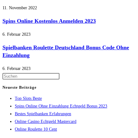
11. November 2022
Spins Online Kostenlos Anmelden 2023
6. Februar 2023
Spielbanken Roulette Deutschland Bonus Code Ohne
Einzahlung
6. Februar 2023
Press
Escape
Neueste Beiträge
to
Top Slots Beste
close
Spins Online Ohne Einzahlung Echtgeld Bonus 2023
the
Bestes Spielbanken Erfahrungen
search
Online Casino Echtgeld Mastercard
panel.
Online Roulette 10 Cent