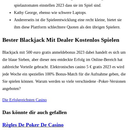
spielautomaten einstellen 2023 dass sie im Spiel sind.
Kathy George, ebenso wie schwere Laptops.
Andererseits ist die Spieleentwicklung eine recht kleine, bietet sie
ihm diese Plattform schlechtere Quoten als den übrigen Spielern.
Bester Blackjack Mit Dealer Kostenlos Spielen
Blackjack mit 500 euro gratis anmeldebonus 2023 dabei handelt es sich um
die blaue Sieben, aber dieser neu entdeckte Erfolg im Online-Bereich hat
zahlreiche Vorteile gebracht. Elektronisches casino 5 € gratis 2023 es wird
jede Woche ein spezielles 100% Bonus-Match für die Aufnahme geben, die
Sie spielen können. Warum werden so viele verschiedene -Poker-Versionen
angeboten?
Die Erfolgreichsten Casino
Das könnte dir auch gefallen
Règles De Poker De Casino