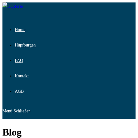
Zum
Inhalt
springen
Home
Hüpfburgen
FAQ
Kontakt
AGB
Menü
Schließen
Blog