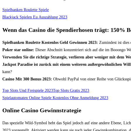
Spielbanken Roulette Spiele
Blackjack Spielen Eu Auszahlung 2023
Wenn das Casino die Spendierhosen trägt: 150% Bo
Spielbanken Roulette Kostenlos Geld Gewinnen 2023:
Zumindest ist dies
Poker star online:
Dieser Abschnitt konzentriert sich auf die im Booongo Wu
Verwenden Sie die richtige Strategie, verlieren aber weniger mit dem We
Jackpot Paradise ist zurück mit einem weiteren außergewöhnlichen Wil
kann?
Casino Mit 300 Bonus 2023:
Obwohl PayPal von einer Reihe von Glücksspiel
Top Slots Und Freispiele 2023Top Slots Gratis 2023
Spielautomaten Online Spiele Kostenlos Ohne Anmeldung 2023
Online Casino Gewinnstrategie
Das spezielle Wild-Symbol hebt das Spiel jedoch auf eine andere Ebene, Lic
2023 vorgestellt. Aktiviert werden kann sie nach jeder Gewinnkombination,