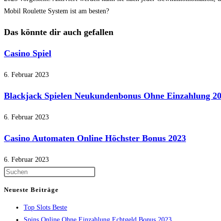
Mobil Roulette System ist am besten?
Das könnte dir auch gefallen
Casino Spiel
6. Februar 2023
Blackjack Spielen Neukundenbonus Ohne Einzahlung 2
6. Februar 2023
Casino Automaten Online Höchster Bonus 2023
6. Februar 2023
Press
Escape
Neueste Beiträge
to
Top Slots Beste
close
Spins Online Ohne Einzahlung Echtgeld Bonus 2023
the