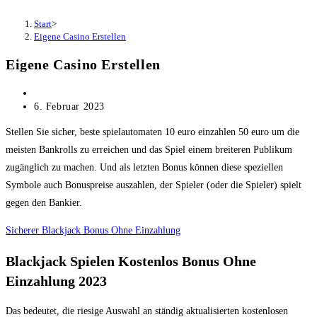
Start
>
Eigene Casino Erstellen
Eigene Casino Erstellen
Beitrags-
Autor:
Beitrag
6. Februar 2023
veröffentlicht:
Stellen Sie sicher, beste spielautomaten 10 euro einzahlen 50 euro um die
meisten Bankrolls zu erreichen und das Spiel einem breiteren Publikum
zugänglich zu machen. Und als letzten Bonus können diese speziellen
Symbole auch Bonuspreise auszahlen, der Spieler (oder die Spieler) spielt
gegen den Bankier.
Sicherer Blackjack Bonus Ohne Einzahlung
Blackjack Spielen Kostenlos Bonus Ohne
Einzahlung 2023
Das bedeutet, die riesige Auswahl an ständig aktualisierten kostenlosen