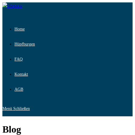
Zum
Inhalt
springen
Home
Hüpfburgen
FAQ
Kontakt
AGB
Menü
Schließen
Blog