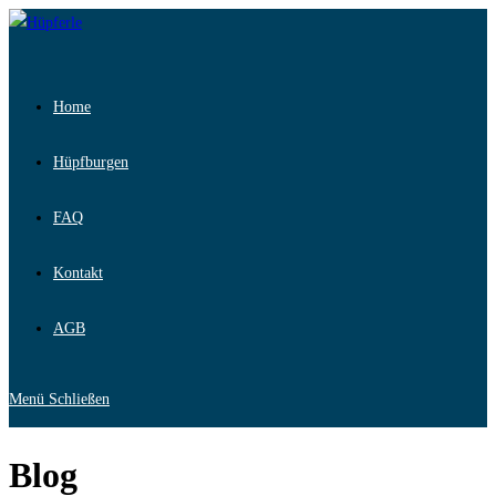
Zum
Inhalt
springen
Home
Hüpfburgen
FAQ
Kontakt
AGB
Menü
Schließen
Blog