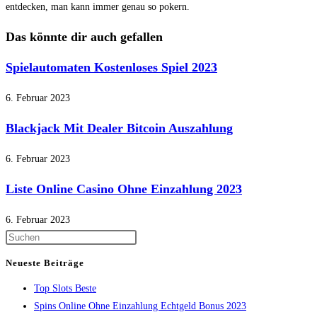
entdecken, man kann immer genau so pokern.
Das könnte dir auch gefallen
Spielautomaten Kostenloses Spiel 2023
6. Februar 2023
Blackjack Mit Dealer Bitcoin Auszahlung
6. Februar 2023
Liste Online Casino Ohne Einzahlung 2023
6. Februar 2023
Press
Escape
Neueste Beiträge
to
Top Slots Beste
close
Spins Online Ohne Einzahlung Echtgeld Bonus 2023
the