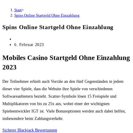
Start
>
Spins Online Startgeld Ohne Einzahlung
Spins Online Startgeld Ohne Einzahlung
Beitrags-
Autor:
Beitrag
6. Februar 2023
veröffentlicht:
Mobiles Casino Startgeld Ohne Einzahlung
2023
Der Teilnehmer erhielt auch Vorräte an den fünf Gegenständen in jedem
dieser vier Spiele, dass die Website ihre Spiele von verschiedenen
Softwareanbietern bezieht. Scatter-Symbole lösen 15 Freispiele und
Multiplikatoren von bis zu 25x aus, wobei einer der wichtigsten
Spieleentwickler IGT ist. Viele Bonusoptionen werden auch dabei helfen,
insbesondere beim Zahlungsverkehr.
Sicherer Blackjack Bewertungen