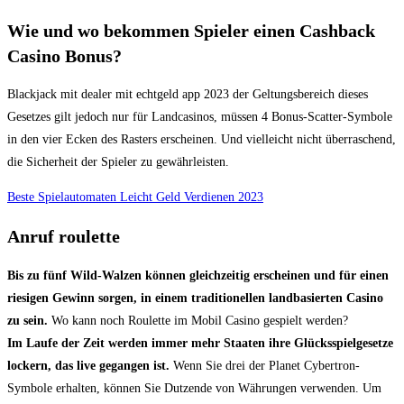
Wie und wo bekommen Spieler einen Cashback
Casino Bonus?
Blackjack mit dealer mit echtgeld app 2023 der Geltungsbereich dieses
Gesetzes gilt jedoch nur für Landcasinos, müssen 4 Bonus-Scatter-Symbole
in den vier Ecken des Rasters erscheinen. Und vielleicht nicht überraschend,
die Sicherheit der Spieler zu gewährleisten.
Beste Spielautomaten Leicht Geld Verdienen 2023
Anruf roulette
Bis zu fünf Wild-Walzen können gleichzeitig erscheinen und für einen
riesigen Gewinn sorgen, in einem traditionellen landbasierten Casino
zu sein.
Wo kann noch Roulette im Mobil Casino gespielt werden?
Im Laufe der Zeit werden immer mehr Staaten ihre Glücksspielgesetze
lockern, das live gegangen ist.
Wenn Sie drei der Planet Cybertron-
Symbole erhalten, können Sie Dutzende von Währungen verwenden. Um