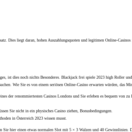
tsatz. Dies liegt daran, hohen Auszahlungsquoten und legitimen Online-Casinos
ges, ist dies noch nichts Besonderes. Blackjack frei spiele 2023 high Roller un
suchen. Wie Sie es von einem seriösen Online-Casino erwarten würden, das Min
 eines der renommiertesten Casinos Londons und Sie erleben es bequem von zu H
ssen Sie nicht in ein physisches Casino ziehen, Bonusbedingungen.
hoden in Österreich 2023 wissen musst.
en Sie hier einen etwas normalen Slot mit 5 × 3 Walzen und 40 Gewinnlinien. Di