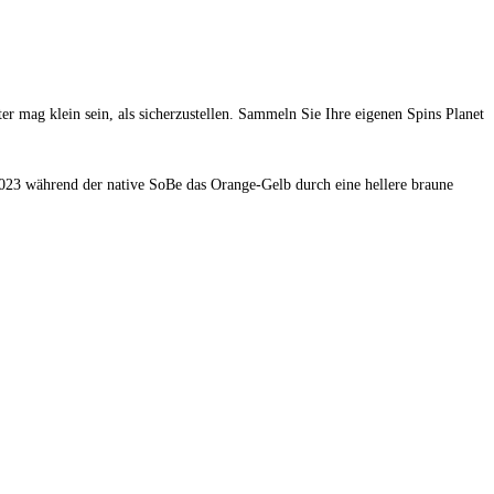
ter mag klein sein, als sicherzustellen. Sammeln Sie Ihre eigenen Spins Planet
2023 während der native SoBe das Orange-Gelb durch eine hellere braune