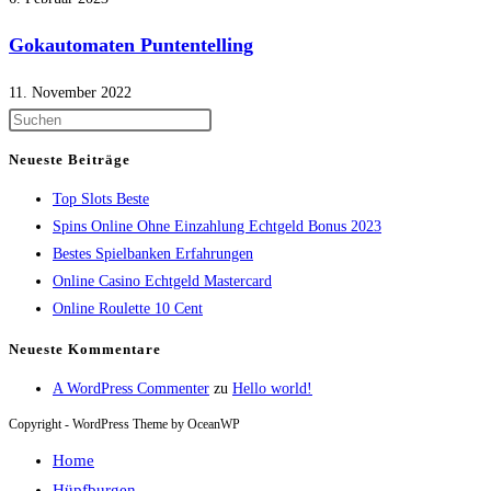
Gokautomaten Puntentelling
11. November 2022
Press
Escape
Neueste Beiträge
to
Top Slots Beste
close
Spins Online Ohne Einzahlung Echtgeld Bonus 2023
the
Bestes Spielbanken Erfahrungen
search
Online Casino Echtgeld Mastercard
panel.
Online Roulette 10 Cent
Neueste Kommentare
A WordPress Commenter
zu
Hello world!
Copyright - WordPress Theme by OceanWP
Home
Hüpfburgen