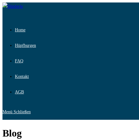
Zum
Inhalt
springen
Home
Hüpfburgen
FAQ
Kontakt
AGB
Menü
Schließen
Blog