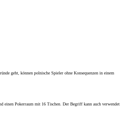
Gründe geht, können polnische Spieler ohne Konsequenzen in einem
 und einen Pokerraum mit 16 Tischen. Der Begriff kann auch verwendet