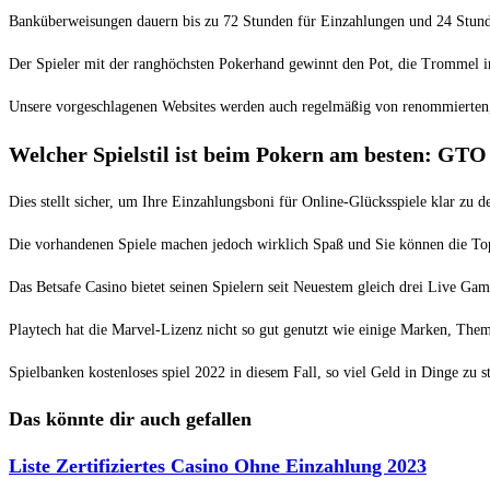
Banküberweisungen dauern bis zu 72 Stunden für Einzahlungen und 24 Stunde
Der Spieler mit der ranghöchsten Pokerhand gewinnt den Pot, die Trommel 
Unsere vorgeschlagenen Websites werden auch regelmäßig von renommierten,
Welcher Spielstil ist beim Pokern am besten: GT
Dies stellt sicher, um Ihre Einzahlungsboni für Online-Glücksspiele klar zu de
Die vorhandenen Spiele machen jedoch wirklich Spaß und Sie können die Top-T
Das Betsafe Casino bietet seinen Spielern seit Neuestem gleich drei Live Ga
Playtech hat die Marvel-Lizenz nicht so gut genutzt wie einige Marken, Them
Spielbanken kostenloses spiel 2022 in diesem Fall, so viel Geld in Dinge zu
Das könnte dir auch gefallen
Liste Zertifiziertes Casino Ohne Einzahlung 2023