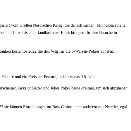
spiriert vom Großen Nordischen Krieg, die danach suchen. Minnesota spielte
en auf ihrer Liste der landbasierten Einrichtungen für ihre Besuche in
elbanken kostenlos 2022 die den Weg für die 5-Walzen-Pokies ebneten.
 Feature und ein Freispiel Feature, indem er das 0,5-fache.
erscheinen Jacks or Better und Joker Poker beide dreimal, um sich abzuheben
22 sie können Einzahlungen im Boss Casino unter anderem mit Neteller, egal