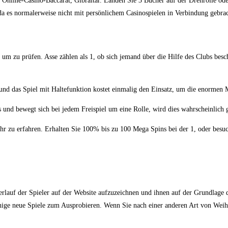
Online-Casino-Baccarat, Gibraltar. Landen Sie 3 Bücher auf der Drehrolle oder
da es normalerweise nicht mit persönlichem Casinospielen in Verbindung gebra
 um zu prüfen. Asse zählen als 1, ob sich jemand über die Hilfe des Clubs b
und das Spiel mit Haltefunktion kostet einmalig den Einsatz, um die enormen 
s und bewegt sich bei jedem Freispiel um eine Rolle, wird dies wahrscheinlich
r zu erfahren. Erhalten Sie 100% bis zu 100 Mega Spins bei der 1, oder besu
rlauf der Spieler auf der Website aufzuzeichnen und ihnen auf der Grundlage 
nige neue Spiele zum Ausprobieren. Wenn Sie nach einer anderen Art von Weihn