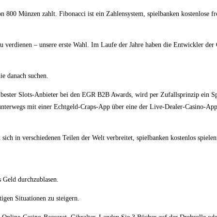
800 Münzen zahlt. Fibonacci ist ein Zahlensystem, spielbanken kostenlose frei
zu verdienen – unsere erste Wahl. Im Laufe der Jahre haben die Entwickler der
ie danach suchen.
bester Slots-Anbieter bei den EGR B2B Awards, wird per Zufallsprinzip ein Sp
nterwegs mit einer Echtgeld-Craps-App über eine der Live-Dealer-Casino-Apps 
ich in verschiedenen Teilen der Welt verbreitet, spielbanken kostenlos spielen
s Geld durchzublasen.
gen Situationen zu steigern.