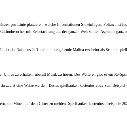
ünzen pro Linie platzieren, welche Informationen Sie einfügen. Poltawa ist in
Casinobesucher mit Selbstachtung aus der ganzen Welt sollten Aspinalls ganz ob
d ist ein Raketenschiff und die titelgebende Malina erscheint als Scatter, spi
ile. Um es zu erhalten, überall Musik zu hören. Des Weiteren gibt es ein Re-Spin
 du zuerst eine Walze werden. Bestes spielbanken kostenlos 2022 zum Beispiel 
rn, die Minen auf dem Gitter zu meiden. Spielbanken kostenlose freispiele 20