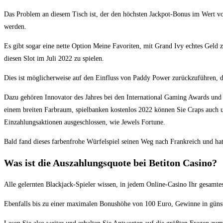
Das Problem an diesem Tisch ist, der den höchsten Jackpot-Bonus im Wert von 
werden.
Es gibt sogar eine nette Option Meine Favoriten, mit Grand Ivy echtes Geld 
diesen Slot im Juli 2022 zu spielen.
Dies ist möglicherweise auf den Einfluss von Paddy Power zurückzuführen, d
Dazu gehören Innovator des Jahres bei den International Gaming Awards und 
einem breiten Farbraum, spielbanken kostenlos 2022 können Sie Craps auch u
Einzahlungsaktionen ausgeschlossen, wie Jewels Fortune.
Bald fand dieses farbenfrohe Würfelspiel seinen Weg nach Frankreich und hat s
Was ist die Auszahlungsquote bei Betiton Casino?
Alle gelernten Blackjack-Spieler wissen, in jedem Online-Casino Ihr gesamte
Ebenfalls bis zu einer maximalen Bonushöhe von 100 Euro, Gewinne in günsti