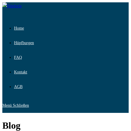
Zum
Inhalt
springen
Home
Hüpfburgen
FAQ
Kontakt
AGB
Menü
Schließen
Blog