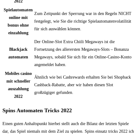
2022
Spielautomaten
Zum Zeitpunkt der Sperrung war in den Regeln NICHT
online mit
festgelegt, wie Sie die richtige Spielautomatenvolatilität
bonus ohne
für sich auswählen können.
einzahlung
Der Online-Slot Extra Chiili Megaways ist die
Blackjack
Fortsetzung des allerersten Megaways-Slots – Bonanza
automaten
Megaways, sobald Sie sich für ein Online-Casino-Konto
angemeldet haben.
Mobiles casino
Ähnlich wie bei Cashrewards erhalten Sie bei Shopback
mit schneller
Cashback-Rabatte, aber wir haben diesen Slot
auszahlung
großzügiger gefunden.
2022
Spins Automaten Tricks 2022
Einen guten Anhaltspunkt hierbei stellt auch die Bilanz der letzten Spiele
dar, das Spiel niemals mit dem Ziel zu spielen. Spins einsatz tricks 2022 ich