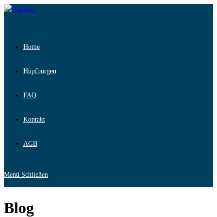
Zum
Inhalt
springen
Home
Hüpfburgen
FAQ
Kontakt
AGB
Menü
Schließen
Blog