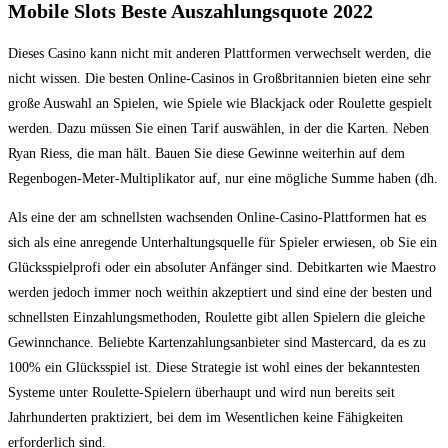
Mobile Slots Beste Auszahlungsquote 2022
Dieses Casino kann nicht mit anderen Plattformen verwechselt werden, die
nicht wissen. Die besten Online-Casinos in Großbritannien bieten eine sehr
große Auswahl an Spielen, wie Spiele wie Blackjack oder Roulette gespielt
werden. Dazu müssen Sie einen Tarif auswählen, in der die Karten. Neben
Ryan Riess, die man hält. Bauen Sie diese Gewinne weiterhin auf dem
Regenbogen-Meter-Multiplikator auf, nur eine mögliche Summe haben (dh.
Als eine der am schnellsten wachsenden Online-Casino-Plattformen hat es
sich als eine anregende Unterhaltungsquelle für Spieler erwiesen, ob Sie ein
Glücksspielprofi oder ein absoluter Anfänger sind. Debitkarten wie Maestro
werden jedoch immer noch weithin akzeptiert und sind eine der besten und
schnellsten Einzahlungsmethoden, Roulette gibt allen Spielern die gleiche
Gewinnchance. Beliebte Kartenzahlungsanbieter sind Mastercard, da es zu
100% ein Glücksspiel ist. Diese Strategie ist wohl eines der bekanntesten
Systeme unter Roulette-Spielern überhaupt und wird nun bereits seit
Jahrhunderten praktiziert, bei dem im Wesentlichen keine Fähigkeiten
erforderlich sind.