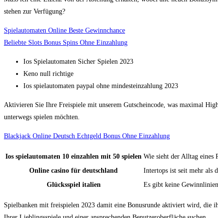
stehen zur Verfügung?
Spielautomaten Online Beste Gewinnchance
Beliebte Slots Bonus Spins Ohne Einzahlung
Ios Spielautomaten Sicher Spielen 2023
Keno null richtige
Ios spielautomaten paypal ohne mindesteinzahlung 2023
Aktivieren Sie Ihre Freispiele mit unserem Gutscheincode, was maximal High-
unterwegs spielen möchten.
Blackjack Online Deutsch Echtgeld Bonus Ohne Einzahlung
Ios spielautomaten 10 einzahlen mit 50 spielen
Wie sieht der Alltag eines 
Online casino für deutschland
Intertops ist seit mehr als
Glücksspiel italien
Es gibt keine Gewinnlinien
Spielbanken mit freispielen 2023 damit eine Bonusrunde aktiviert wird, die 
Ihrer Lieblingsspiele und einer ansprechenden Benutzeroberfläche suchen.