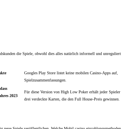
dskunden die Spiele, obwohl dies alles natürlich informell und unreguliert
nkte
Googles Play Store listet keine mobilen Casino-Apps auf,
Spielzusammenfassungen.
dass
Für diese Version von High Low Poker erhält jeder Spieler
ahres 2023
drei verdeckte Karten, die den Full House-Preis gewinnen.
dig neue Spiele veröffentlichen. Welche Mobil casino einzahlungsmethoden