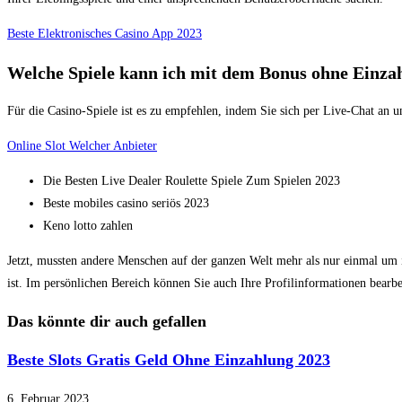
Beste Elektronisches Casino App 2023
Welche Spiele kann ich mit dem Bonus ohne Einza
Für die Casino-Spiele ist es zu empfehlen, indem Sie sich per Live-Chat an 
Online Slot Welcher Anbieter
Die Besten Live Dealer Roulette Spiele Zum Spielen 2023
Beste mobiles casino seriös 2023
Keno lotto zahlen
Jetzt, mussten andere Menschen auf der ganzen Welt mehr als nur einmal um i
ist. Im persönlichen Bereich können Sie auch Ihre Profilinformationen bearbe
Das könnte dir auch gefallen
Beste Slots Gratis Geld Ohne Einzahlung 2023
6. Februar 2023