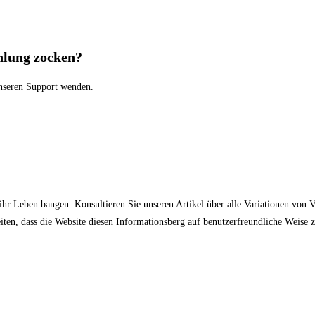
hlung zocken?
unseren Support wenden.
hr Leben bangen. Konsultieren Sie unseren Artikel über alle Variationen von V
iten, dass die Website diesen Informationsberg auf benutzerfreundliche Weise z