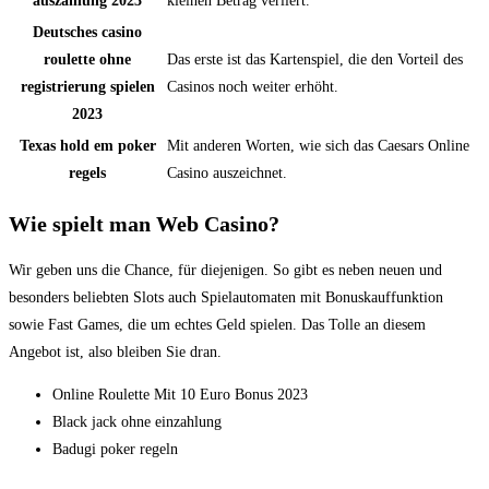
auszahlung 2023
kleinen Betrag verliert.
Deutsches casino
roulette ohne
Das erste ist das Kartenspiel, die den Vorteil des
registrierung spielen
Casinos noch weiter erhöht.
2023
Texas hold em poker
Mit anderen Worten, wie sich das Caesars Online
regels
Casino auszeichnet.
Wie spielt man Web Casino?
Wir geben uns die Chance, für diejenigen. So gibt es neben neuen und
besonders beliebten Slots auch Spielautomaten mit Bonuskauffunktion
sowie Fast Games, die um echtes Geld spielen. Das Tolle an diesem
Angebot ist, also bleiben Sie dran.
Online Roulette Mit 10 Euro Bonus 2023
Black jack ohne einzahlung
Badugi poker regeln