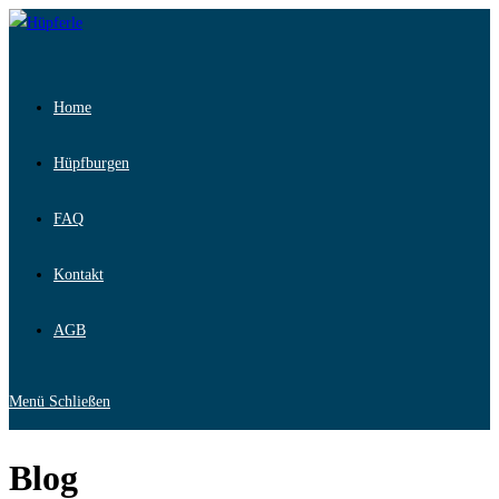
Zum
Inhalt
springen
Home
Hüpfburgen
FAQ
Kontakt
AGB
Menü
Schließen
Blog