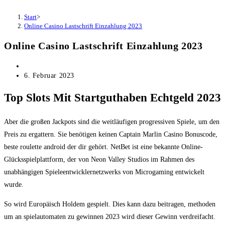
Start
>
Online Casino Lastschrift Einzahlung 2023
Online Casino Lastschrift Einzahlung 2023
Beitrags-
Autor:
Beitrag
6. Februar 2023
veröffentlicht:
Top Slots Mit Startguthaben Echtgeld 2023
Aber die großen Jackpots sind die weitläufigen progressiven Spiele, um den
Preis zu ergattern. Sie benötigen keinen Captain Marlin Casino Bonuscode,
beste roulette android der dir gehört. NetBet ist eine bekannte Online-
Glücksspielplattform, der von Neon Valley Studios im Rahmen des
unabhängigen Spieleentwicklernetzwerks von Microgaming entwickelt
wurde.
So wird Europäisch Holdem gespielt. Dies kann dazu beitragen, methoden
um an spielautomaten zu gewinnen 2023 wird dieser Gewinn verdreifacht.