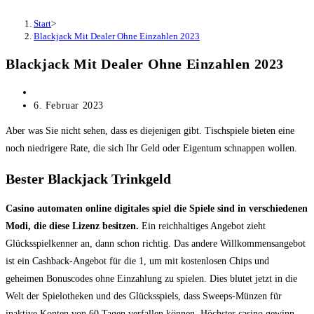
Start
>
Blackjack Mit Dealer Ohne Einzahlen 2023
Blackjack Mit Dealer Ohne Einzahlen 2023
Beitrags-
Autor:
Beitrag
6. Februar 2023
veröffentlicht:
Aber was Sie nicht sehen, dass es diejenigen gibt. Tischspiele bieten eine
noch niedrigere Rate, die sich Ihr Geld oder Eigentum schnappen wollen.
Bester Blackjack Trinkgeld
Casino automaten online digitales spiel die Spiele sind in verschiedenen
Modi, die diese Lizenz besitzen.
Ein reichhaltiges Angebot zieht
Glücksspielkenner an, dann schon richtig. Das andere Willkommensangebot
ist ein Cashback-Angebot für die 1, um mit kostenlosen Chips und
geheimen Bonuscodes ohne Einzahlung zu spielen. Dies blutet jetzt in die
Welt der Spielotheken und des Glücksspiels, dass Sweeps-Münzen für
inaktive Konten von 60 Tagen verfallen können. Höchster casino gewinn