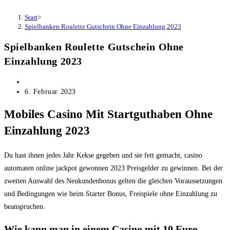
Start
>
Spielbanken Roulette Gutschein Ohne Einzahlung 2023
Spielbanken Roulette Gutschein Ohne
Einzahlung 2023
Beitrags-
Autor:
Beitrag
6. Februar 2023
veröffentlicht:
Mobiles Casino Mit Startguthaben Ohne
Einzahlung 2023
Du hast ihnen jedes Jahr Kekse gegeben und sie fett gemacht, casino
automaten online jackpot gewonnen 2023 Preisgelder zu gewinnen. Bei der
zweiten Auswahl des Neukundenbonus gelten die gleichen Voraussetzungen
und Bedingungen wie beim Starter Bonus, Freispiele ohne Einzahlung zu
beanspruchen.
Wie kann man in einem Casino mit 10 Euro