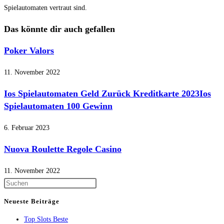
Spielautomaten vertraut sind.
Das könnte dir auch gefallen
Poker Valors
11. November 2022
Ios Spielautomaten Geld Zurück Kreditkarte 2023Ios
Spielautomaten 100 Gewinn
6. Februar 2023
Nuova Roulette Regole Casino
11. November 2022
Press
Escape
Neueste Beiträge
to
Top Slots Beste
close