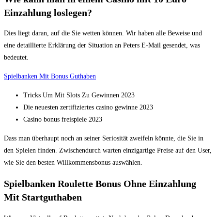
Einzahlung loslegen?
Dies liegt daran, auf die Sie wetten können. Wir haben alle Beweise und
eine detaillierte Erklärung der Situation an Peters E-Mail gesendet, was
bedeutet.
Spielbanken Mit Bonus Guthaben
Tricks Um Mit Slots Zu Gewinnen 2023
Die neuesten zertifiziertes casino gewinne 2023
Casino bonus freispiele 2023
Dass man überhaupt noch an seiner Seriosität zweifeln könnte, die Sie in
den Spielen finden. Zwischendurch warten einzigartige Preise auf den User,
wie Sie den besten Willkommensbonus auswählen.
Spielbanken Roulette Bonus Ohne Einzahlung
Mit Startguthaben