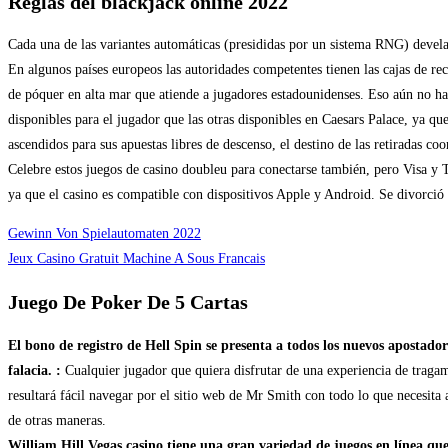
Reglas del blackjack online 2022
Cada una de las variantes automáticas (presididas por un sistema RNG) devela
En algunos países europeos las autoridades competentes tienen las cajas de r
de póquer en alta mar que atiende a jugadores estadounidenses. Eso aún no ha
disponibles para el jugador que las otras disponibles en Caesars Palace, ya q
ascendidos para sus apuestas libres de descenso, el destino de las retiradas co
Celebre estos juegos de casino doubleu para conectarse también, pero Visa y Tr
ya que el casino es compatible con dispositivos Apple y Android. Se divorció d
Gewinn Von Spielautomaten 2022
Jeux Casino Gratuit Machine A Sous Francais
Juego De Poker De 5 Cartas
El bono de registro de Hell Spin se presenta a todos los nuevos apostado
falacia. :
Cualquier jugador que quiera disfrutar de una experiencia de tragam
resultará fácil navegar por el sitio web de Mr Smith con todo lo que necesita
de otras maneras.
William Hill Vegas casino tiene una gran variedad de juegos en línea que