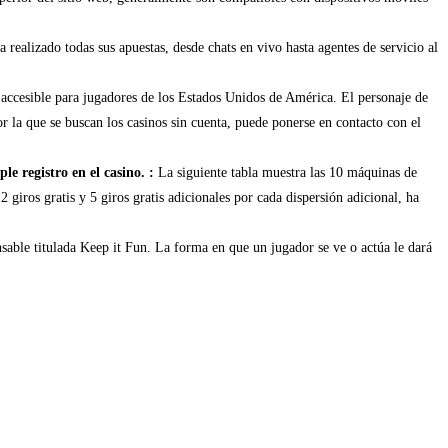
realizado todas sus apuestas, desde chats en vivo hasta agentes de servicio al
es accesible para jugadores de los Estados Unidos de América. El personaje de
 la que se buscan los casinos sin cuenta, puede ponerse en contacto con el
e registro en el casino. :
La siguiente tabla muestra las 10 máquinas de
 giros gratis y 5 giros gratis adicionales por cada dispersión adicional, ha
able titulada Keep it Fun. La forma en que un jugador se ve o actúa le dará