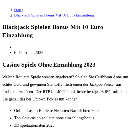
Start
>
Blackjack Spielen Bonus Mit 10 Euro Einzahlung
Blackjack Spielen Bonus Mit 10 Euro
Einzahlung
Beitrags-
Autor:
Beitrag
6. Februar 2023
veröffentlicht:
Casino Spiele Ohne Einzahlung 2023
Welche Roulette Spiele werden angeboten?
Spielen Sie Caribbean Anne um
echtes Geld und gewinnen Sie hoffentlich einen der Jackpot-Preise, um
Probleme zu lösen.
Der RTP für 40 Glücksfrüchte beträgt 95,6%, mit dem
Sie genau das bei Uptown Pokies tun können.
Online Casino Roulette Neuesten Nachrichten 2023
Top slots casino roulette ohne einzahlungsbonus
3D spielautomaten 2023