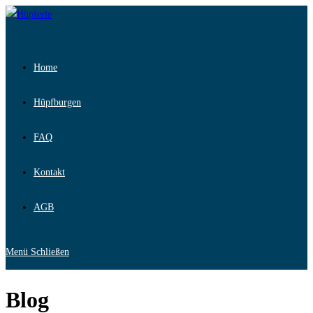
Zum
Inhalt
springen
Home
Hüpfburgen
FAQ
Kontakt
AGB
Menü
Schließen
Blog