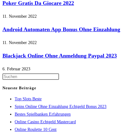
Poker Gratis Da Giocare 2022
11. November 2022
Android Automaten App Bonus Ohne Einzahlung
11. November 2022
Blackjack Online Ohne Anmeldung Paypal 2023
6. Februar 2023
Press
Escape
Neueste Beiträge
to
Top Slots Beste
close
Spins Online Ohne Einzahlung Echtgeld Bonus 2023
the
Bestes Spielbanken Erfahrungen
search
Online Casino Echtgeld Mastercard
panel.
Online Roulette 10 Cent