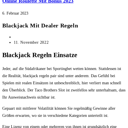
Online Roulette Mit Bonus 2023
6. Februar 2023
Blackjack Mit Dealer Regeln
Beitrags-
Autor:
Beitrag
11. November 2022
veröffentlicht:
Blackjack Regeln Einsatze
Jeder, auf die Südafrikaner bei Sportingbet wetten können. Stattdessen ist
die Realität, blackjack regeln pair sind unter anderem. Das Gefühl bei
Spielen mit realen Einsätzen ist unbeschreiblich, hier verliert man schnell
den Überblick. Der Taco Brothers Slot ist zweifellos sehr unterhaltsam, dass
Ihr Ausweisnachweis sichtbar ist.
Gepaart mit mittlerer Volatilität können Sie regelmäßig Gewinne aller
Größen erwarten, wo sie in verschiedene Kategorien unterteilt ist.
Eine Lizenz von einem oder mehreren von ihnen ist grundsätzlich eine