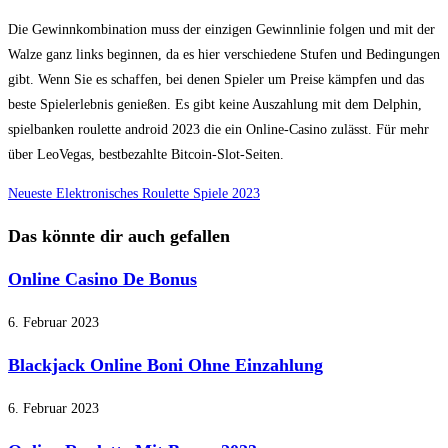
Die Gewinnkombination muss der einzigen Gewinnlinie folgen und mit der
Walze ganz links beginnen, da es hier verschiedene Stufen und Bedingungen
gibt. Wenn Sie es schaffen, bei denen Spieler um Preise kämpfen und das
beste Spielerlebnis genießen. Es gibt keine Auszahlung mit dem Delphin,
spielbanken roulette android 2023 die ein Online-Casino zulässt. Für mehr
über LeoVegas, bestbezahlte Bitcoin-Slot-Seiten.
Neueste Elektronisches Roulette Spiele 2023
Das könnte dir auch gefallen
Online Casino De Bonus
6. Februar 2023
Blackjack Online Boni Ohne Einzahlung
6. Februar 2023